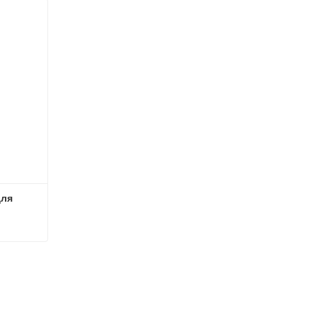
ля 
4 фута окорочные станки для обработки бревен