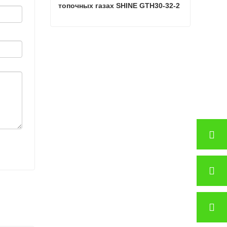
топочных газах SHINE GTH30-32-2
Сушильная камера для шпона на топочных газах SHINE GTH30-32-2
Связаться сейчас