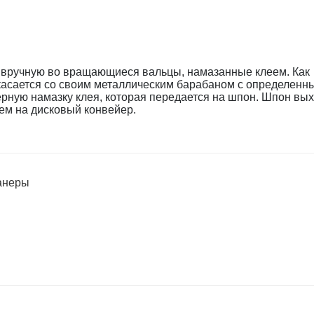
 вручную во вращающиеся вальцы, намазанные клеем. Как
икасается со своим металлическим барабаном с определенн
ерную намазку клея, которая передается на шпон. Шпон вых
ем на дисковый конвейер.
анеры