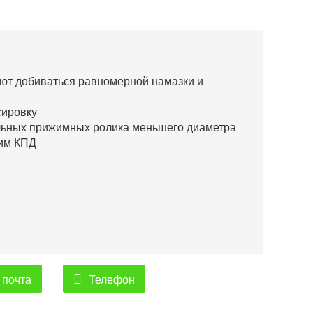
ют добиваться равномерной намазки и
сировку
альных прижимных ролика меньшего диаметра
ким КПД
 почта
Телефон