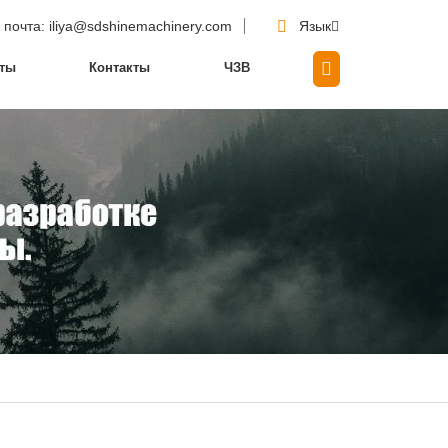
 почта
: iliya@sdshinemachinery.com
Язык
кты
Контакты
ЧЗВ